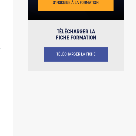
S'INSCRIRE À LA FORMATION
OUI
NON
TÉLÉCHARGER LA
FICHE FORMATION
TÉLÉCHARGER LA FICHE
t