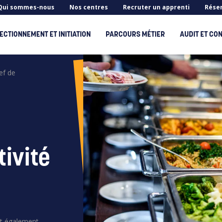
Qui sommes-nous
Nos centres
Recruter un apprenti
Réser
ECTIONNEMENT ET INITIATION
PARCOURS MÉTIER
AUDIT ET CON
ef de
Rechercher
tivité
est également