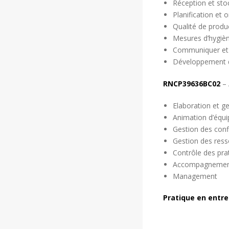
respect des procé
Réception et st
aliments, en vue 
Planification et 
éventuelles.
Qualité de produ
Stocker la matiè
Mesures d’hygiè
leurs caractérist
Communiquer et s
recommandations 
Développement d
sanitaire des ali
RNCP39636BC02
– 
Lutter contre la
en veillant à la b
Elaboration et g
respect des règle
Animation d’équip
légales concernan
Gestion des confl
d’optimiser la ge
Gestion des ress
Réaliser les cont
Contrôle des pra
fonctionnement d
Accompagnement
transmises à l’éq
Management
de sécurité pour 
Vérifier la quant
Pratique en entre
en s’appuyant sur
service et limiter
Vérifier la confo