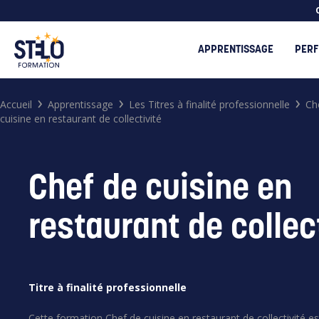
APPRENTISSAGE
PERF
›
›
›
Accueil
Apprentissage
Les Titres à finalité professionnelle
Ch
cuisine en restaurant de collectivité
Chef de cuisine en
restaurant de collec
Search
for:
Titre à finalité professionnelle
Cette formation Chef de cuisine en restaurant de collectivité 