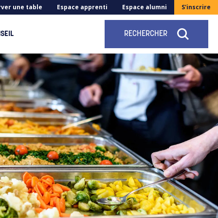
ver une table
Espace apprenti
Espace alumni
S'inscrire
SEIL
RECHERCHER
FERMER