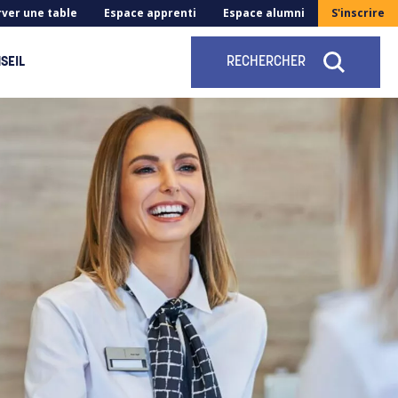
ver une table
Espace apprenti
Espace alumni
S'inscrire
SEIL
RECHERCHER
FERMER