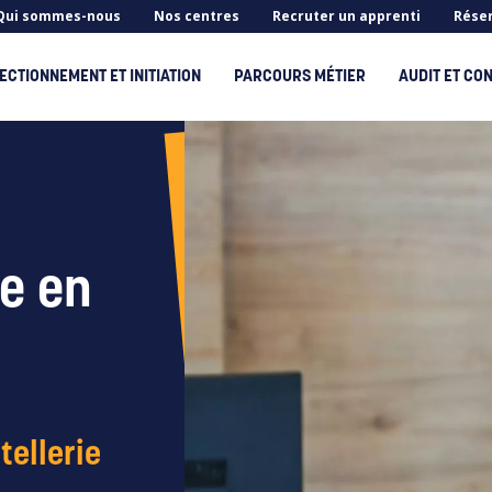
Qui sommes-nous
Nos centres
Recruter un apprenti
Réser
ECTIONNEMENT ET INITIATION
PARCOURS MÉTIER
AUDIT ET CON
Rechercher
ie en
tellerie