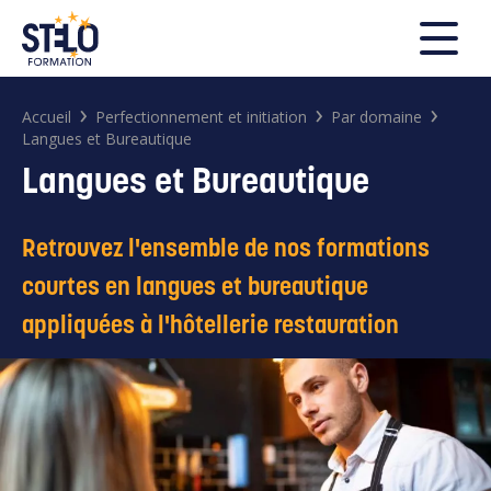
FERMER
›
›
›
Accueil
Perfectionnement et initiation
Par domaine
Langues et Bureautique
Langues et Bureautique
Rechercher
Retrouvez l'ensemble de nos formations
courtes en langues et bureautique
appliquées à l'hôtellerie restauration
Search
for: