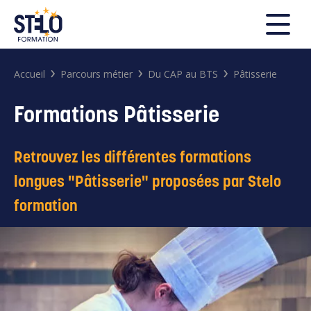
FERMER
›
›
›
Accueil
Parcours métier
Du CAP au BTS
Pâtisserie
Formations Pâtisserie
Rechercher
Retrouvez les différentes formations
longues "Pâtisserie" proposées par Stelo
formation
Search
for: