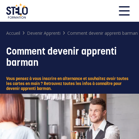
FERMER
›
›
Accueil
Devenir Apprenti
Comment devenir apprenti barman
Comment devenir apprenti
Rechercher
barman
Vous pensez à vous inscrire en alternance et souhaitez avoir toutes
les cartes en main ? Retrouvez toutes les infos à connaître pour
devenir apprenti barman.
Search
for: