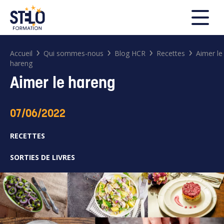
FERMER
›
›
›
›
Accueil
Qui sommes-nous
Blog HCR
Recettes
Aimer le
hareng
Aimer le hareng
Rechercher
07/06/2022
RECETTES
SORTIES DE LIVRES
Search
for: